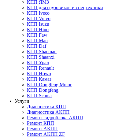
КПП ЯМЗ
КПП для грузовиков и спецтехники
КПП Iveco
КПП Volvo
КПП Isuzu
КПП Hino
КПП Faw
КПП Man
КПП Daf
КПП Shacman
КПП Shaanxi
КПП Урал
КПП Renault
КПП Howo
КПП Камаз
КПП Dongfeng Motor
КПП Dongfeng
КПП Scania
Услуги
Диагностика КПП
Диагностика АКПП
Ремонт гидроблока АКПП
Ремонт КПП
Ремонт АКПП
Ремонт АКПП ZF