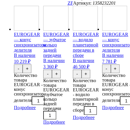
ZF
Артикул:
1358232201
EUROGEAR
EUROGEAR
EUROGEAR
EUROGEAR
— конус
— зубчатое
— водило
— конус
синхронизатора
кольцо
планетарной
синхронизато
делителя
задней
передачи в
делителя
В наличии
передачи
сборе
В наличии
В наличии
В наличии
10 219 ₽
7 781 ₽
3 360 ₽
46 500 ₽
-
+
-
+
-
+
-
+
Количество
Количество
товара
товара
Количество
Количество
EUROGEAR -
EUROGEAR 
товара
товара
конус
конус
EUROGEAR
EUROGEAR
синхронизатора
синхронизато
- зубчатое
- водило
кольцо
планетарной
делителя
делителя
задней
передачи в
Подробнее
Подробнее
передачи
сборе
Подробнее
Подробнее