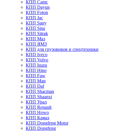
КПП Camc
КПП Dayun
КПП Foton
КПП Jac
КПП Sany
КПП Sisu
КПП Sitrak
КПП Маз
КПП ЯМЗ
КПП для грузовиков и спецтехники
КПП Iveco
КПП Volvo
КПП Isuzu
КПП Hino
КПП Faw
КПП Man
КПП Daf
КПП Shacman
КПП Shaanxi
КПП Урал
КПП Renault
КПП Howo
КПП Камаз
КПП Dongfeng Motor
КПП Dongfeng