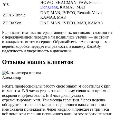
HOWO, SHACMAN, FAW, Foton,
9JS
DongFeng
, КАМАЗ, МАЗ
DAF, MAN, IVECO, Renault, Volvo,
ZF AS Tronic
КАМАЗ, МАЗ
ZF TraXon
DAF, MAN, IVECO, МАЗ, КАМАЗ
Если ваша техника потеряла мощность, возникают сложности
с переключением передач или появились утечки — не стоит
откладывать визит в сервис. Обращайтесь в Агрегатор — мы
вернём коробке передач исправность, а вашему КамАЗу —
надёжность и уверенность в движении.
Отзывы наших клиентов
Александр
Ребята профессионалы работу свою знают. Я обратился с кпп
от ман тга. В 9 часов утра я заехал на яму сняли кпп при мне
вскрыли и дефектовали. В 3 часа дня я уехал с
отремонтировать кпп. Три месяца гарантии. Через неделю
обнаружил что капает масло с первичного вала я позвонил
мне сказали приезжайте. Через неделю я приехал за три часа
всё поменяли сальник первичного вала, за эту работу не взяли