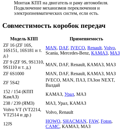
Монтаж КПП на двигатель и раму автомобиля.
Подключение механизмов переключения и
электропневматических систем, если есть.
Совместимость коробок передач
Модель КПП
Применяемость
ZF 16 (ZF 16S,
MAN
,
DAF
,
IVECO
,
Renault
,
Volvo
,
16S151, 16S181 и т.
Scania, Mercedes-Benz,
КАМАЗ
,
МАЗ
д.)
ZF 9 (ZF 9S, 9S1310,
MAN, DAF, Renault, КАМАЗ, МАЗ
9S1110 и т. д.)
ZF 6S1000
MAN, DAF, Renault, КАМАЗ, МАЗ
IVECO, MAN, ПАЗ, ГАЗон NEXT,
ZF 5S42
Валдай
152 / 154 (КПП
КАМАЗ,
Урал
, МАЗ
КамАЗ)
238 / 239 (ЯМЗ)
МАЗ, Урал, КАМАЗ
Volvo VT (VT2214,
Volvo, Renault
VT2514 и др.)
HOWO
,
SHACMAN
,
FAW
,
Foton
,
12JS
CAMC
, КАМАЗ, МАЗ