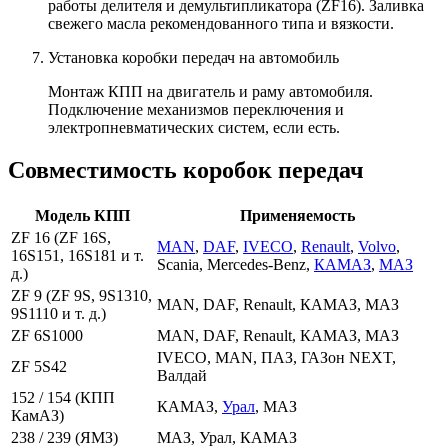
работы делителя и демультипликатора (ZF16). Заливка
свежего масла рекомендованного типа и вязкости.
Установка коробки передач на автомобиль
Монтаж КПП на двигатель и раму автомобиля.
Подключение механизмов переключения и
электропневматических систем, если есть.
Совместимость коробок передач
Модель КПП
Применяемость
ZF 16 (ZF 16S,
MAN
,
DAF
,
IVECO
,
Renault
,
Volvo
,
16S151, 16S181 и т.
Scania, Mercedes-Benz,
КАМАЗ
,
МАЗ
д.)
ZF 9 (ZF 9S, 9S1310,
MAN, DAF, Renault, КАМАЗ, МАЗ
9S1110 и т. д.)
ZF 6S1000
MAN, DAF, Renault, КАМАЗ, МАЗ
IVECO, MAN, ПАЗ, ГАЗон NEXT,
ZF 5S42
Валдай
152 / 154 (КПП
КАМАЗ,
Урал
, МАЗ
КамАЗ)
238 / 239 (ЯМЗ)
МАЗ, Урал, КАМАЗ