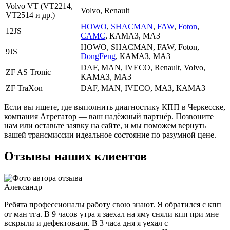
Volvo VT (VT2214,
Volvo, Renault
VT2514 и др.)
HOWO
,
SHACMAN
,
FAW
,
Foton
,
12JS
CAMC
, КАМАЗ, МАЗ
HOWO, SHACMAN, FAW, Foton,
9JS
DongFeng
, КАМАЗ, МАЗ
DAF, MAN, IVECO, Renault, Volvo,
ZF AS Tronic
КАМАЗ, МАЗ
ZF TraXon
DAF, MAN, IVECO, МАЗ, КАМАЗ
Если вы ищете, где выполнить диагностику КПП в Черкесске,
компания Агрегатор — ваш надёжный партнёр. Позвоните
нам или оставьте заявку на сайте, и мы поможем вернуть
вашей трансмиссии идеальное состояние по разумной цене.
Отзывы наших клиентов
Александр
Ребята профессионалы работу свою знают. Я обратился с кпп
от ман тга. В 9 часов утра я заехал на яму сняли кпп при мне
вскрыли и дефектовали. В 3 часа дня я уехал с