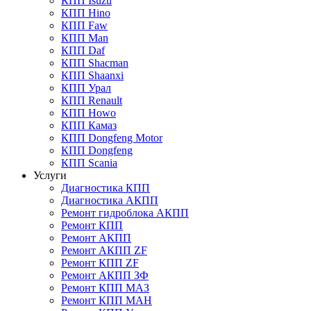
КПП Isuzu
КПП Hino
КПП Faw
КПП Man
КПП Daf
КПП Shacman
КПП Shaanxi
КПП Урал
КПП Renault
КПП Howo
КПП Камаз
КПП Dongfeng Motor
КПП Dongfeng
КПП Scania
Услуги
Диагностика КПП
Диагностика АКПП
Ремонт гидроблока АКПП
Ремонт КПП
Ремонт АКПП
Ремонт АКПП ZF
Ремонт КПП ZF
Ремонт АКПП ЗФ
Ремонт КПП МАЗ
Ремонт КПП МАН