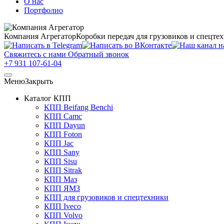
О нас
Портфолио
Компания Агрегатор
Коробки передач для грузовиков и спецте
Свяжитесь с нами
Обратный звонок
+7 931 107-61-04
Меню
Закрыть
Каталог КПП
КПП Beifang Benchi
КПП Camc
КПП Dayun
КПП Foton
КПП Jac
КПП Sany
КПП Sisu
КПП Sitrak
КПП Маз
КПП ЯМЗ
КПП для грузовиков и спецтехники
КПП Iveco
КПП Volvo