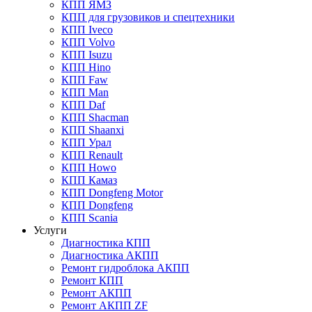
КПП ЯМЗ
КПП для грузовиков и спецтехники
КПП Iveco
КПП Volvo
КПП Isuzu
КПП Hino
КПП Faw
КПП Man
КПП Daf
КПП Shacman
КПП Shaanxi
КПП Урал
КПП Renault
КПП Howo
КПП Камаз
КПП Dongfeng Motor
КПП Dongfeng
КПП Scania
Услуги
Диагностика КПП
Диагностика АКПП
Ремонт гидроблока АКПП
Ремонт КПП
Ремонт АКПП
Ремонт АКПП ZF