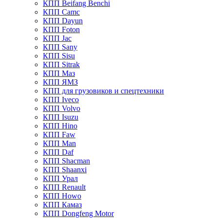
КПП Beifang Benchi
КПП Camc
КПП Dayun
КПП Foton
КПП Jac
КПП Sany
КПП Sisu
КПП Sitrak
КПП Маз
КПП ЯМЗ
КПП для грузовиков и спецтехники
КПП Iveco
КПП Volvo
КПП Isuzu
КПП Hino
КПП Faw
КПП Man
КПП Daf
КПП Shacman
КПП Shaanxi
КПП Урал
КПП Renault
КПП Howo
КПП Камаз
КПП Dongfeng Motor