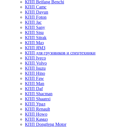
КПП Beifang Benchi
КПП Camc
КПП Dayun
КПП Foton
КПП Jac
КПП Sany
КПП Sisu
КПП Sitrak
КПП Маз
КПП ЯМЗ
КПП для грузовиков и спецтехники
КПП Iveco
КПП Volvo
КПП Isuzu
КПП Hino
КПП Faw
КПП Man
КПП Daf
КПП Shacman
КПП Shaanxi
КПП Урал
КПП Renault
КПП Howo
КПП Камаз
КПП Dongfeng Motor