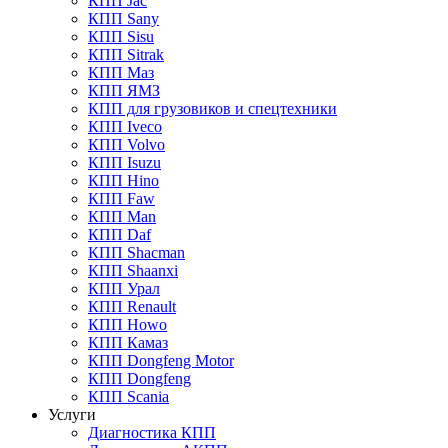
КПП Jac
КПП Sany
КПП Sisu
КПП Sitrak
КПП Маз
КПП ЯМЗ
КПП для грузовиков и спецтехники
КПП Iveco
КПП Volvo
КПП Isuzu
КПП Hino
КПП Faw
КПП Man
КПП Daf
КПП Shacman
КПП Shaanxi
КПП Урал
КПП Renault
КПП Howo
КПП Камаз
КПП Dongfeng Motor
КПП Dongfeng
КПП Scania
Услуги
Диагностика КПП