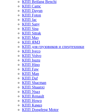
КПП Beifang Benchi
КПП Camc
КПП Dayun
КПП Foton
КПП Jac
КПП Sany
КПП Sisu
КПП Sitrak
КПП Маз
КПП ЯМЗ
КПП для грузовиков и спецтехники
КПП Iveco
КПП Volvo
КПП Isuzu
КПП Hino
КПП Faw
КПП Man
КПП Daf
КПП Shacman
КПП Shaanxi
КПП Урал
КПП Renault
КПП Howo
КПП Камаз
КПП Dongfeng Motor