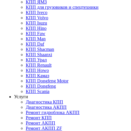
КПП ЯМЗ
КПП для грузовиков и спецтехники
КПП Iveco
КПП Volvo
КПП Isuzu
КПП Hino
КПП Faw
КПП Man
КПП Daf
КПП Shacman
КПП Shaanxi
КПП Урал
КПП Renault
КПП Howo
КПП Камаз
КПП Dongfeng Motor
КПП Dongfeng
КПП Scania
Услуги
Диагностика КПП
Диагностика АКПП
Ремонт гидроблока АКПП
Ремонт КПП
Ремонт АКПП
Ремонт АКПП ZF