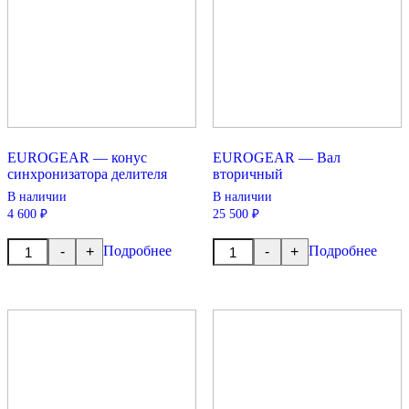
EUROGEAR — конус
EUROGEAR — Вал
синхронизатора делителя
вторичный
В наличии
В наличии
4 600 ₽
25 500 ₽
Количество
Количество
Подробнее
Подробнее
-
+
-
+
товара
товара
EUROGEAR
EUROGEAR
-
-
конус
Вал
синхронизатора
вторичный
делителя