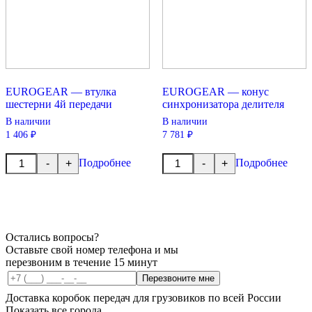
EUROGEAR — втулка
EUROGEAR — конус
шестерни 4й передачи
синхронизатора делителя
В наличии
В наличии
1 406 ₽
7 781 ₽
Количество
Количество
Подробнее
Подробнее
-
+
-
+
товара
товара
EUROGEAR
EUROGEAR
-
-
втулка
конус
шестерни
синхронизатора
4й
делителя
передачи
Остались вопросы?
Оставьте свой номер телефона и мы
перезвоним в течение 15 минут
Перезвоните мне
Доставка коробок передач для грузовиков по всей России
Показать все города