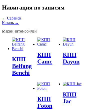
Навигация по записям
←
Саранск
Казань
→
Марки автомобилей
КПП
КПП
КПП
Camc
Dayun
Beifang
Benchi
КПП
КПП
Jac
Foton