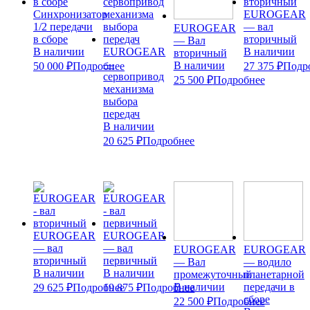
Cинхронизатор
EUROGEAR
1/2 передачи
— вал
EUROGEAR
в сборе
вторичный
— Вал
В наличии
EUROGEAR
В наличии
вторичный
—
В наличии
50 000 ₽
Подробнее
27 375 ₽
Подр
cервопривод
25 500 ₽
Подробнее
механизма
выбора
передач
В наличии
20 625 ₽
Подробнее
EUROGEAR
EUROGEAR
— вал
— вал
EUROGEAR
EUROGEAR
вторичный
первичный
— Вал
— водило
В наличии
В наличии
промежуточный
планетарной
В наличии
передачи в
29 625 ₽
Подробнее
19 875 ₽
Подробнее
сборе
22 500 ₽
Подробнее