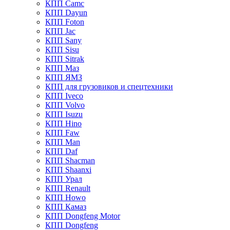
КПП Camc
КПП Dayun
КПП Foton
КПП Jac
КПП Sany
КПП Sisu
КПП Sitrak
КПП Маз
КПП ЯМЗ
КПП для грузовиков и спецтехники
КПП Iveco
КПП Volvo
КПП Isuzu
КПП Hino
КПП Faw
КПП Man
КПП Daf
КПП Shacman
КПП Shaanxi
КПП Урал
КПП Renault
КПП Howo
КПП Камаз
КПП Dongfeng Motor
КПП Dongfeng