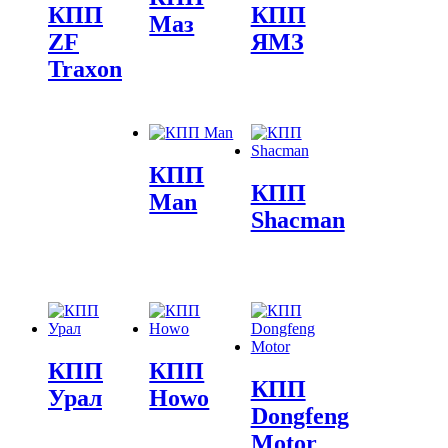
КПП
КПП
Маз
ZF
ЯМЗ
Traxon
КПП
КПП
Man
Shacman
КПП
КПП
КПП
Урал
Howo
Dongfeng
Motor