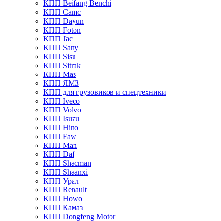
КПП Beifang Benchi
КПП Camc
КПП Dayun
КПП Foton
КПП Jac
КПП Sany
КПП Sisu
КПП Sitrak
КПП Маз
КПП ЯМЗ
КПП для грузовиков и спецтехники
КПП Iveco
КПП Volvo
КПП Isuzu
КПП Hino
КПП Faw
КПП Man
КПП Daf
КПП Shacman
КПП Shaanxi
КПП Урал
КПП Renault
КПП Howo
КПП Камаз
КПП Dongfeng Motor